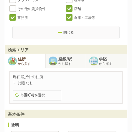
タウンハウス
駐車場
その他の賃貸物件
店舗
事務所
倉庫・工場等
閉じる
検索エリア
住所
路線/駅
学区
から探す
から探す
から探す
現在選択中の住所
指定なし
市区町村
を選択
基本条件
賃料