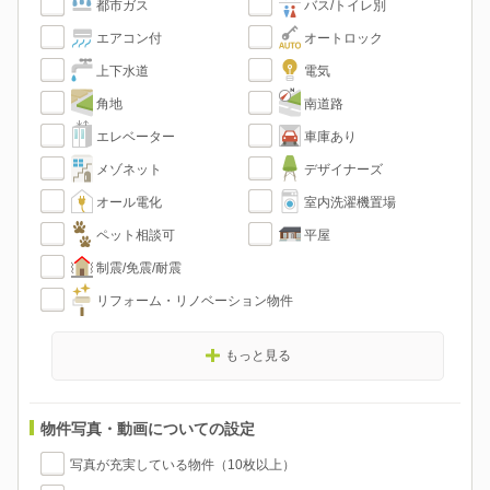
都市ガス
バス/トイレ別
エアコン付
オートロック
上下水道
電気
角地
南道路
エレベーター
車庫あり
メゾネット
デザイナーズ
オール電化
室内洗濯機置場
ペット相談可
平屋
制震/免震/耐震
リフォーム・リノベーション物件
もっと見る
物件写真・動画についての設定
写真が充実している物件（10枚以上）