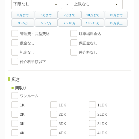
～
3万まで
5万まで
7万まで
10万まで
15万まで
3〜5万
5〜7万
7〜10万
10〜15万
15万以上
管理費・共益費込
駐車場料金込
敷金なし
保証金なし
礼金なし
仲介料なし
仲介料半額以下
広さ
間取り
ワンルーム
1K
1DK
1LDK
2K
2DK
2LDK
3K
3DK
3LDK
4K
4DK
4LDK