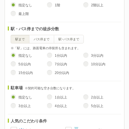
指定なし
1階
2階以上
最上階
駅・バス停までの徒歩分数
駅まで
バス停まで
駅･バス停まで
※「駅」には、路面電車の停留所も含まれます。
指定なし
1分以内
3分以内
5分以内
7分以内
10分以内
15分以内
20分以内
駐車場
※契約可能な空き台数になります。
指定なし
1台以上
2台以上
3台以上
4台以上
5台以上
人気のこだわり条件