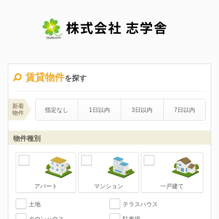
賃貸物件
を探す
新着
指定なし
1日以内
3日以内
7日以内
物件
物件種別
アパート
マンション
一戸建て
土地
テラスハウス