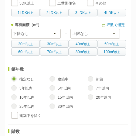
5DK以上
二世帯住宅
その他
1LDK
2LDK
3LDK
4LDK
以上
以上
以上
以上
専有面積
（m²）
坪数で指定
～
20m²
30m²
40m²
50m²
以上
以上
以上
以上
60m²
70m²
80m²
100m²
以上
以上
以上
以上
築年数
指定なし
建築中
新築
3年以内
5年以内
7年以内
10年以内
15年以内
20年以内
25年以内
30年以内
建築中を除く
階数