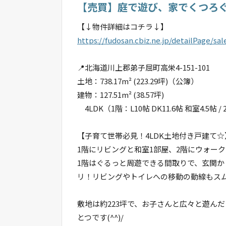
【売買】庭で遊び、家でくつろぐ
【↓物件詳細はコチラ↓】
https://fudosan.cbiz.ne.jp/detailPage/s
📍北海道川上郡弟子屈町高栄4-151-101
土地：738.17m² (223.29坪)（公簿）
建物：127.51m² (38.57坪)
4LDK（1階：L10帖 DK11.6帖 和室4.5帖
【子育て世帯必見！4LDK土地付き戸建て☆
1階にリビングと和室1部屋、2階にウォー
1階はぐるっと周遊できる間取りで、玄関
リ！リビングやトイレへの移動の動線もス
敷地は約223坪で、お子さんと広々と遊ん
とつです(^^)/