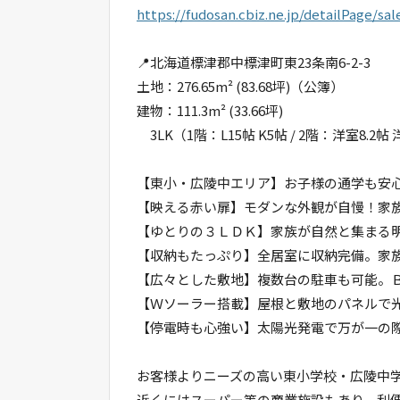
https://fudosan.cbiz.ne.jp/detailPage/s
📍北海道標津郡中標津町東23条南6-2-3
土地：276.65m² (83.68坪)（公簿）
建物：111.3m² (33.66坪)
3LK（1階：L15帖 K5帖 / 2階：洋室8.2帖 
【東小・広陵中エリア】お子様の通学も安
【映える赤い扉】モダンな外観が自慢！家
【ゆとりの３ＬＤＫ】家族が自然と集まる
【収納もたっぷり】全居室に収納完備。家
【広々とした敷地】複数台の駐車も可能。
【Ｗソーラー搭載】屋根と敷地のパネル
【停電時も心強い】太陽光発電で万が一の
お客様よりニーズの高い東小学校・広陵中
近くにはスーパー等の商業施設もあり、利便