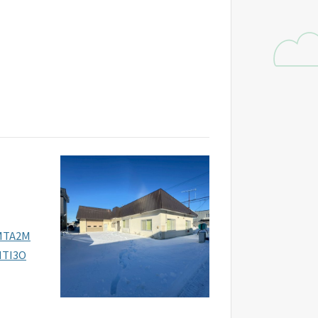
*MTA2M
MTI3O