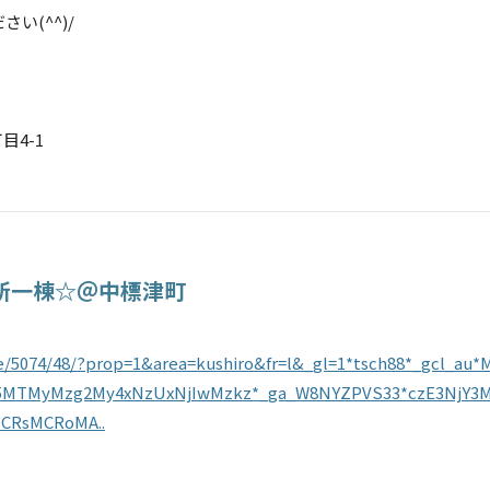
い(^^)/
目4-1
所一棟☆＠中標津町
sale/5074/48/?prop=1&area=kushiro&fr=l&_gl=1*tsch88*_gcl_au
MTMyMzg2My4xNzUxNjIwMzkz*_ga_W8NYZPVS33*czE3NjY3
CRsMCRoMA..