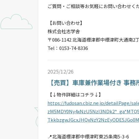
ご質問・ご相談等お気軽にお問い合わせくださ
【お問い合わせ】
株式会社志学舎
〒086-1142 北海道標津郡中標津町大通南2丁
Tel：0153-74-8336
2025/12/26
【売買】車庫兼作業場付き 事務
【↓物件詳細はコチラ↓】
https://fudosan.cbiz.ne.jp/detailPage/
zM5MDY0Ny4xNzU5NzI3NDk2*_ga*MTQ5
TkkbzgwJGcxJHQxNzY2NzEyODE5JGo0M
📍北海道標津郡中標津町東25条南5-3-6