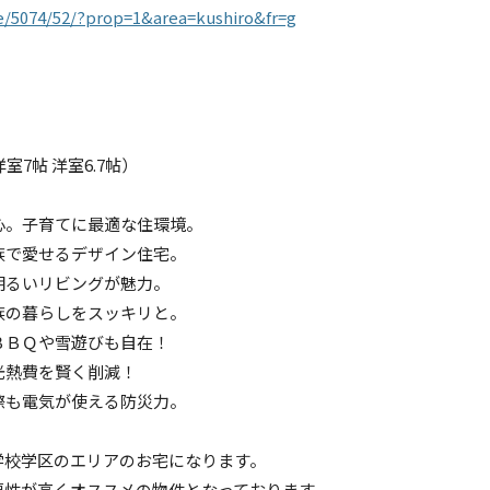
ale/5074/52/?prop=1&area=kushiro&fr=g
洋室7帖 洋室6.7帖）
心。子育てに最適な住環境。
族で愛せるデザイン住宅。
明るいリビングが魅力。
族の暮らしをスッキリと。
ＢＢＱや雪遊びも自在！
で光熱費を賢く削減！
際も電気が使える防災力。
学校学区のエリアのお宅になります。
性が高くオススメの物件となっております。 .