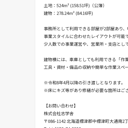
土地：524m² (158.51坪)（公簿）
建物：278.24m² (84.16坪)
事務所として利用できる部屋が2部屋あり、
事業スタイルに合わせたレイアウトが可能
少人数での事業運営や、営業所・支店とし
建物横には、車庫としても利用できる「作
工具・資材・備品の収納や簡単な作業スペ
※令和8年4月以降の引き渡しとなります。
※床にキズ等があり修繕が必要な箇所はご
【お問い合わせ】
株式会社志学舎
〒086-1142 北海道標津郡中標津町大通南2丁