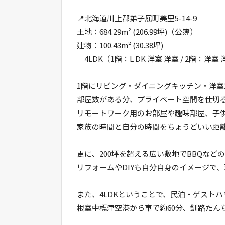
📍北海道川上郡弟子屈町美里5-14-9
土地：684.29m² (206.99坪)（公簿）
建物：100.43m² (30.38坪)
4LDK（1階：L DK 洋室 洋室 / 2階：洋室
1階にリビング・ダイニングキッチン・洋室2
部屋数がある分、プライベート空間を仕切
リモートワーク用のお部屋や趣味部屋、子
家族の時間と自分の時間をちょうどいい距離で
更に、200坪を超える広い敷地でBBQなどの
リフォームやDIYも自分自身のイメージで
また、4LDKということで、民泊・ゲスト
根室中標津空港から車で約60分、釧路たん