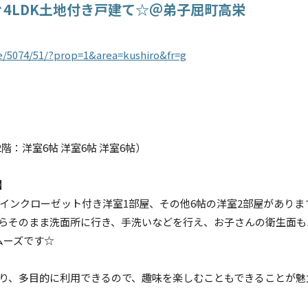
4LDK土地付き戸建て☆＠弟子屈町高栄
ale/5074/51/?prop=1&area=kushiro&fr=g
 / 2階：洋室6帖 洋室6帖 洋室6帖）
】
クインクローゼット付き洋室1部屋、その他6帖の洋室2部屋がありま
からそのまま洗面所に行き、手洗いなどを行え、お子さんの衛生面も
ムーズです☆
だり、多目的に利用できるので、趣味を楽しむこともできることが魅