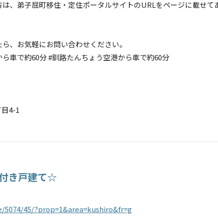
は、弟子屈町移住・定住ポータルサイトのURLをページに載せて
たら、お気軽にお問い合わせください。
から車で約60分 #釧路たんちょう空港から車で約60分
目4-1
地付き戸建て☆
ale/5074/45/?prop=1&area=kushiro&fr=g